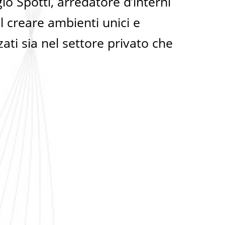
io Spotti, arredatore d’interni
l creare ambienti unici e
ati sia nel settore privato che